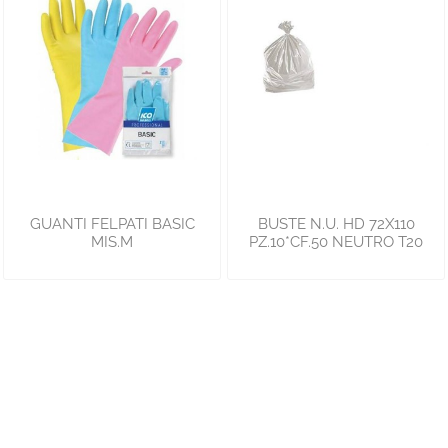
GUANTI FELPATI BASIC
BUSTE N.U. HD 72X110
MIS.M
PZ.10*CF.50 NEUTRO T20