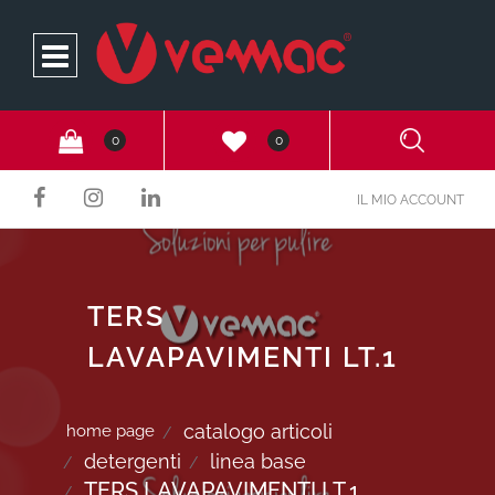
Open
0
0
IL MIO ACCOUNT
TERS
LAVAPAVIMENTI LT.1
catalogo articoli
home page
detergenti
linea base
TERS LAVAPAVIMENTI LT.1