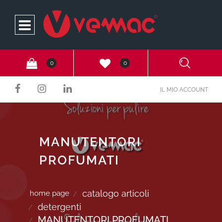
Open
0
0
IL MIO ACCOUNT
MANUTENTORI
PROFUMATI
catalogo articoli
home page
detergenti
MANUTENTORI PROFUMATI