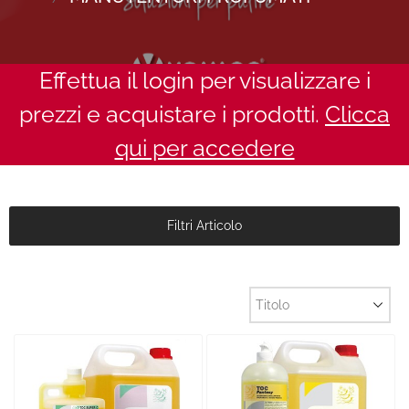
Effettua il login per visualizzare i
prezzi e acquistare i prodotti.
Clicca
qui per accedere
Filtri Articolo