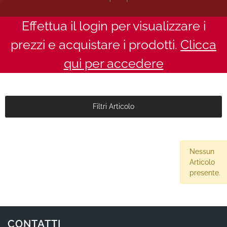
Effettua il login per visualizzare i
prezzi e acquistare i prodotti.
Clicca
qui per accedere
Filtri Articolo
Nessun
Articolo
presente.
CONTATTI