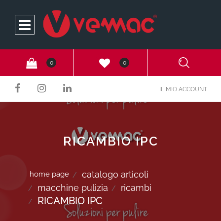
Open
0
0
IL MIO ACCOUNT
RICAMBIO IPC
catalogo articoli
home page
macchine pulizia
ricambi
RICAMBIO IPC