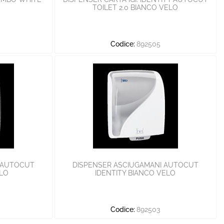
TOILET 2.0 BIANCO VELO
Codice:
892505
 AUTOCUT
DISPENSER ASCIUGAMANI AUTOCUT
ELO
IDENTITY BIANCO VELO
Codice:
892503