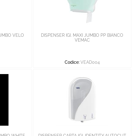
JUMBO VELO
DISPENSER IGI. MAXI JUMBO PP BIANCO
VEMAC
Codice:
VEAD004
JUMBO WHITE
DISPENSER CARTA IGI. IDENTITY AUTOCUT