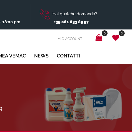
Hai qualche domanda?
- 18:00 pm
+39 081 833 89 97
0
0
IL MIO ACCOUNT
INEA VEMAC
NEWS
CONTATTI
R