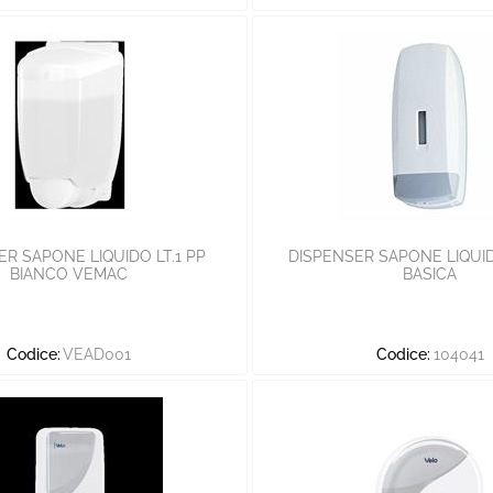
ER SAPONE LIQUIDO LT.1 PP
DISPENSER SAPONE LIQUID
BIANCO VEMAC
BASICA
Codice:
VEAD001
Codice:
104041