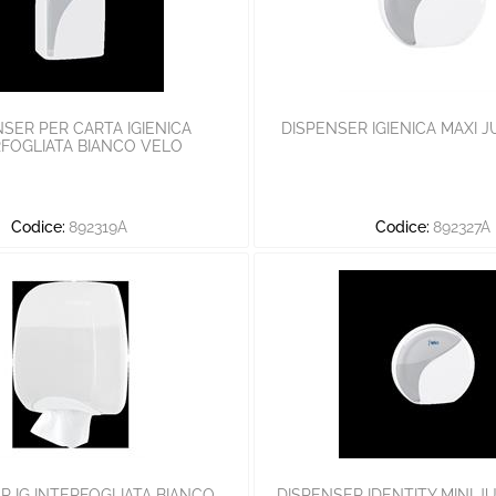
SER PER CARTA IGIENICA
DISPENSER IGIENICA MAXI 
RFOGLIATA BIANCO VELO
Codice:
892319A
Codice:
892327A
R IG INTERFOGLIATA BIANCO
DISPENSER IDENTITY MINI 