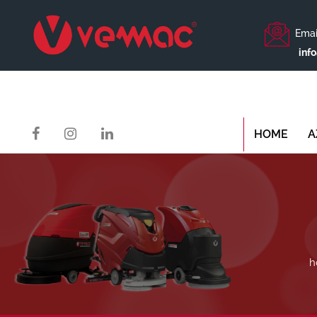
Emai
inf
HOME
A
h