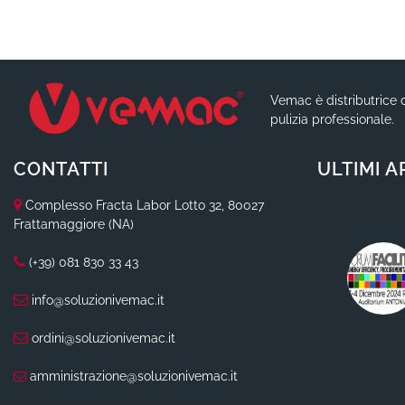
Vemac è distributrice d
pulizia professionale.
CONTATTI
ULTIMI A
Complesso Fracta Labor Lotto 32, 80027
Frattamaggiore (NA)
(+39) 081 830 33 43
info@soluzionivemac.it
ordini@soluzionivemac.it
amministrazione@soluzionivemac.it