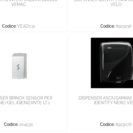
VEMAC
VELO
Codice:
VEAD031
Codice:
892323A
SER BRINOX SENSOR PER
DISPENSER ASCIUGAMANI
E/GEL IGIENIZANTE LT.1
IDENTITY NERO V
Codice:
104530
Codice:
892307S