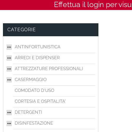
Effettua il login per vis
CATEGORIE
ANTINFORTUNISTICA
ARREDI E DISPENSER
ATTREZZATURE PROFESSIONALI
CASERMAGGIO
COMODATO D'USO
CORTESIA E OSPITALITA'
DETERGENTI
DISINFESTAZIONE