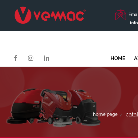
Emai
inf
HOME
A
catal
home page