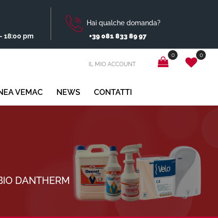
Hai qualche domanda?
- 18:00 pm
+39 081 833 89 97
0
0
IL MIO ACCOUNT
INEA VEMAC
NEWS
CONTATTI
BIO DANTHERM