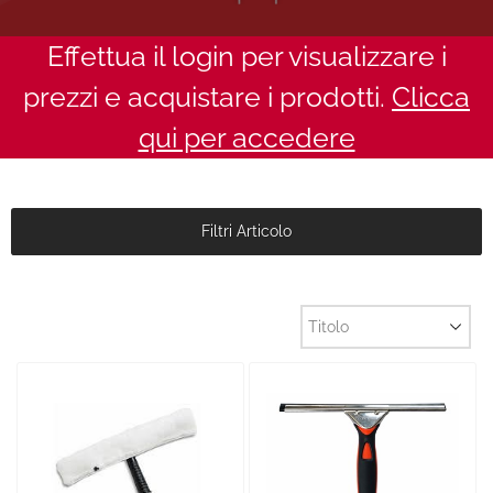
Effettua il login per visualizzare i
prezzi e acquistare i prodotti.
Clicca
qui per accedere
Filtri Articolo