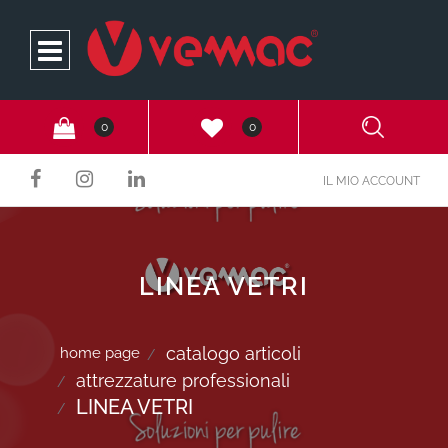
Open
0
0
IL MIO ACCOUNT
LINEA VETRI
catalogo articoli
home page
attrezzature professionali
LINEA VETRI