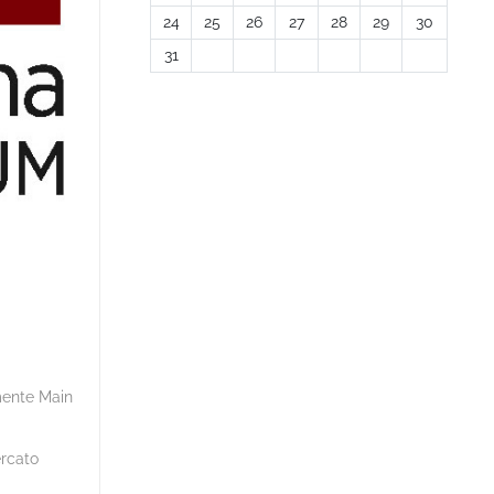
24
25
26
27
28
29
30
31
mente Main
ercato