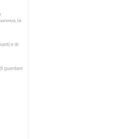
à
sparenza
, la
vanti e di
 di guardare