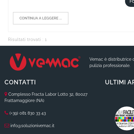
F
CONTINUA A LEGGERE ...
Risultati trovati : 1
Vemac è distributrice d
pulizia professionale.
CONTATTI
ULTIMI A
Complesso Fracta Labor Lotto 32, 80027
Frattamaggiore (NA)
(+39) 081 830 33 43
info@soluzionivemac.it