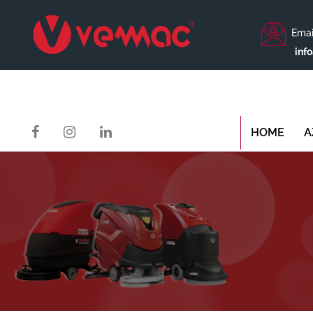
Emai
inf
HOME
A