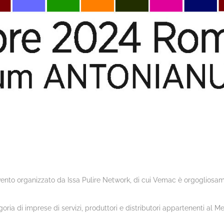
vento organizzato da Issa Pulire Network, di cui Vemac è orgogliosa
oria di imprese di servizi, produttori e distributori appartenenti al M