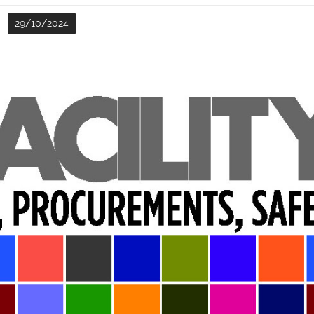
29
/
10
/
2024