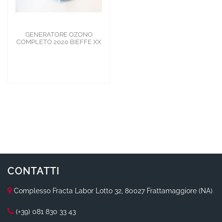
GENERATORE OZONO
COMPLETO 2020 BIEFFE XX
CONTATTI
Complesso Fracta Labor Lotto 32, 80027 Frattamaggiore (NA)
(+39) 081 830 33 43