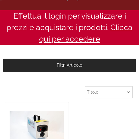
Effettua il login per visualizzare i
prezzi e acquistare i prodotti.
Clicca
qui per accedere
Filtri Articolo