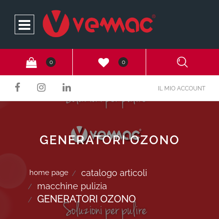
Open
0
0
IL MIO ACCOUNT
GENERATORI OZONO
catalogo articoli
home page
macchine pulizia
GENERATORI OZONO