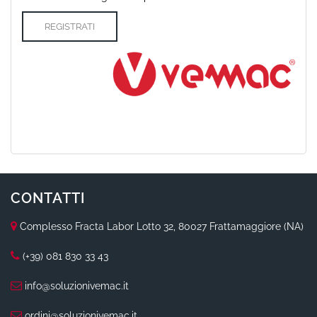
REGISTRATI
CONTATTI
Complesso Fracta Labor Lotto 32, 80027 Frattamaggiore (NA)
(+39) 081 830 33 43
info@soluzionivemac.it
ordini@soluzionivemac.it