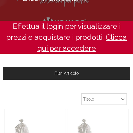
Effettua il login per visualizzare i
prezzi e acquistare i prodotti.
Clicca
qui per accedere
Filtri Articolo