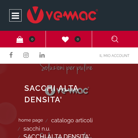
Open
0
0
IL MIO ACCOUNT
SACCHI ALTA
DENSITA'
catalogo articoli
home page
sacchi n.u.
SACCHI ALTA DENSITA'