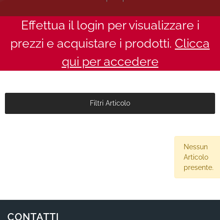
Effettua il login per visualizzare i
prezzi e acquistare i prodotti.
Clicca
qui per accedere
Filtri Articolo
Nessun
Articolo
presente.
CONTATTI