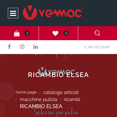
Open
0
0
IL MIO ACCOUNT
RICAMBIO ELSEA
catalogo articoli
home page
macchine pulizia
ricambi
RICAMBIO ELSEA