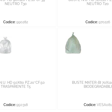
NEUTRO T30
NEUTRO T20
Codice:
990282
Codice:
970226
.U. HD 50X60 PZ.20*CF.50
BUSTE MATER-BI 70X110
TRASPARENTE T5
BIODEGRADABILI
Codice:
950318
Codice:
VESA081