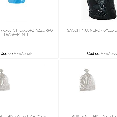
 50x60 CT 50X20PZ AZZURRO
SACCHI N.U. NERO 90X120 2
TRASPARENTE
Codice:
VESA039P
Codice:
VESA055
.U. HD 90X120 PZ.10*CF.35
BUSTE N.U. HD 72X110 PZ