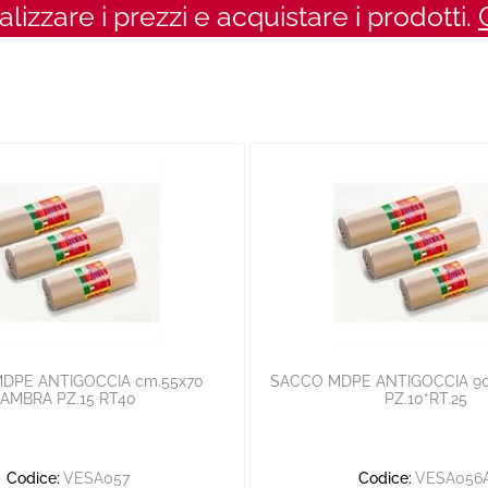
ualizzare i prezzi e acquistare i prodotti.
DPE ANTIGOCCIA cm.55x70
SACCO MDPE ANTIGOCCIA 9
AMBRA PZ.15 RT40
PZ.10*RT.25
Codice:
VESA057
Codice:
VESA056