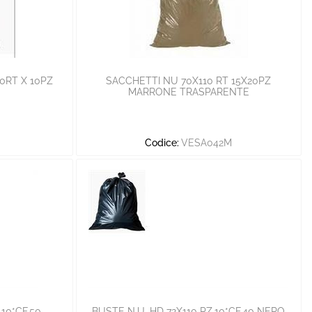
0RT X 10PZ
SACCHETTI NU 70X110 RT 15X20PZ
MARRONE TRASPARENTE
Codice:
VESA042M
.10*CF.50
BUSTE N.U. HD 72X110 PZ.10*CF.40 NERO