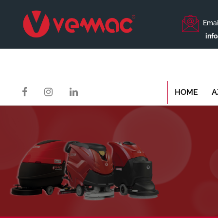
Emai
inf
HOME
A