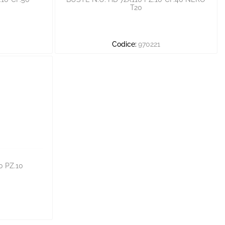
T20
Codice:
970221
 PZ.10