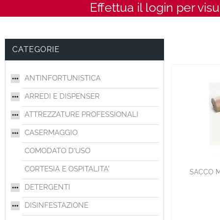
Effettua il login per vis
CATEGORIE
ANTINFORTUNISTICA
ARREDI E DISPENSER
ATTREZZATURE PROFESSIONALI
CASERMAGGIO
COMODATO D'USO
CORTESIA E OSPITALITA'
SACCO M
DETERGENTI
DISINFESTAZIONE