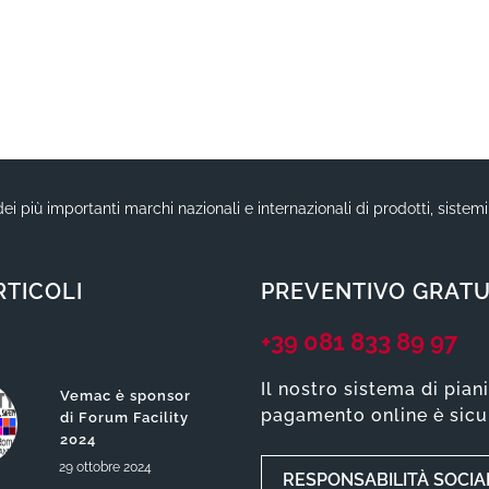
ei più importanti marchi nazionali e internazionali di prodotti, sistem
RTICOLI
PREVENTIVO GRATU
+39 081 833 89 97
Il nostro sistema di pian
Vemac è sponsor
pagamento online è sicu
di Forum Facility
2024
29
ottobre
2024
RESPONSABILITÀ SOCIA