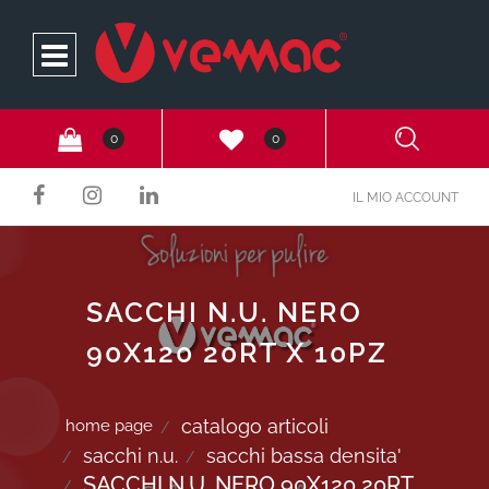
Open
0
0
IL MIO ACCOUNT
SACCHI N.U. NERO
90X120 20RT X 10PZ
catalogo articoli
home page
sacchi n.u.
sacchi bassa densita'
SACCHI N.U. NERO 90X120 20RT