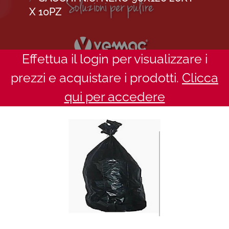
X 10PZ
Effettua il login per visualizzare i
prezzi e acquistare i prodotti.
Clicca
qui per accedere