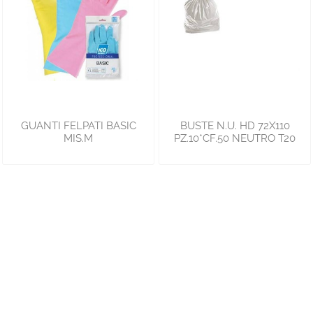
GUANTI FELPATI BASIC
BUSTE N.U. HD 72X110
MIS.M
PZ.10*CF.50 NEUTRO T20