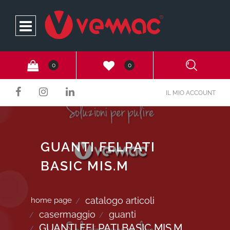
Open
0
0
IL MIO ACCOUNT
GUANTI FELPATI
BASIC MIS.M
catalogo articoli
home page
casermaggio
guanti
GUANTI FELPATI BASIC MIS.M