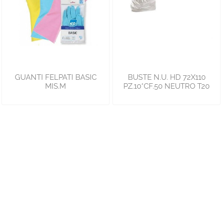
GUANTI FELPATI BASIC
BUSTE N.U. HD 72X110
MIS.M
PZ.10*CF.50 NEUTRO T20