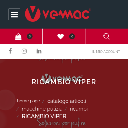
Open
0
0
IL MIO ACCOUNT
RICAMBIO VIPER
catalogo articoli
home page
macchine pulizia
ricambi
RICAMBIO VIPER