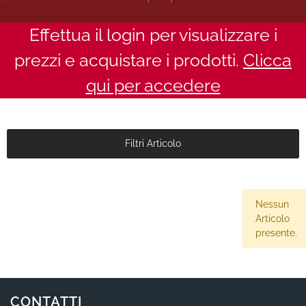
Effettua il login per visualizzare i
prezzi e acquistare i prodotti.
Clicca
qui per accedere
Filtri Articolo
Nessun
Articolo
presente.
CONTATTI