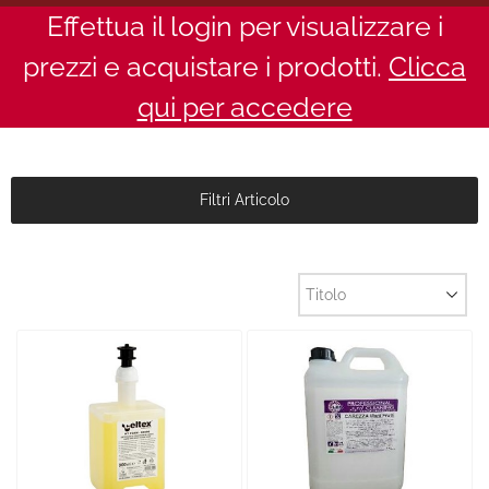
Effettua il login per visualizzare i
prezzi e acquistare i prodotti.
Clicca
qui per accedere
Filtri Articolo