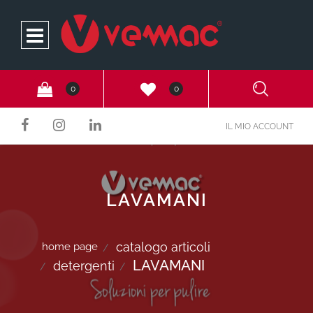
Open
0
0
IL MIO ACCOUNT
LAVAMANI
catalogo articoli
home page
LAVAMANI
detergenti