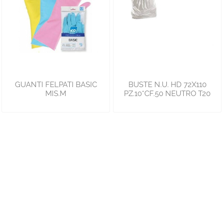
GUANTI FELPATI BASIC
BUSTE N.U. HD 72X110
MIS.M
PZ.10*CF.50 NEUTRO T20