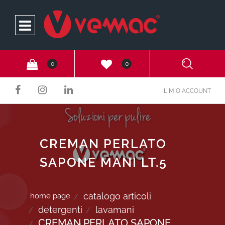
Open
0
0
IL MIO ACCOUNT
CREMAN PERLATO
SAPONE MANI LT.5
catalogo articoli
home page
detergenti
lavamani
CREMAN PERLATO SAPONE