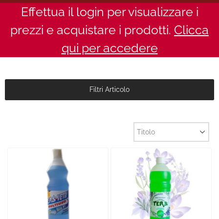
Effettua il login per visualizzare i
prezzi e acquistare i prodotti.
Clicca
qui per accedere
Filtri Articolo