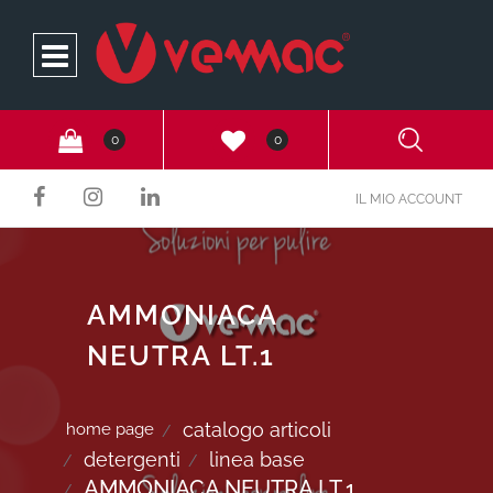
Open
0
0
IL MIO ACCOUNT
AMMONIACA
NEUTRA LT.1
catalogo articoli
home page
detergenti
linea base
AMMONIACA NEUTRA LT.1