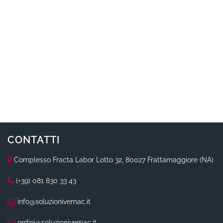
CONTATTI
Complesso Fracta Labor Lotto 32, 80027 Frattamaggiore (NA)
(+39) 081 830 33 43
info@soluzionivemac.it
ordini@soluzionivemac.it