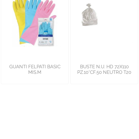
GUANTI FELPATI BASIC
BUSTE N.U. HD 72X110
MIS.M
PZ.10*CF.50 NEUTRO T20