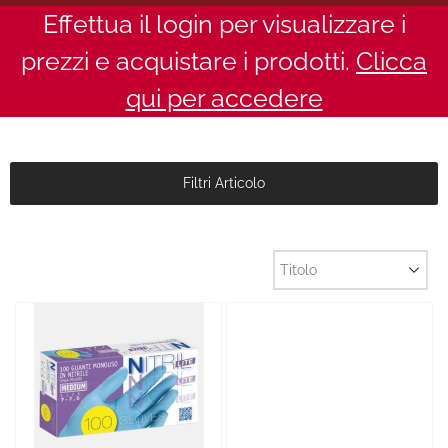
Effettua il login per visualizzare i
prezzi e acquistare i prodotti.
Clicca
qui per accedere
Filtri Articolo