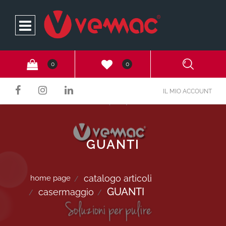
Open
0
0
IL MIO ACCOUNT
GUANTI
catalogo articoli
home page
GUANTI
casermaggio