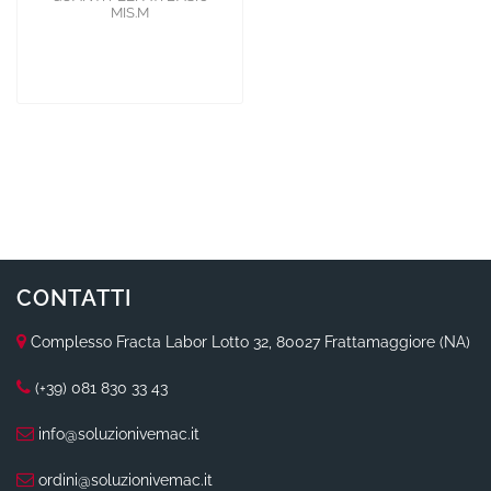
MIS.M
CONTATTI
Complesso Fracta Labor Lotto 32, 80027 Frattamaggiore (NA)
(+39) 081 830 33 43
info@soluzionivemac.it
ordini@soluzionivemac.it