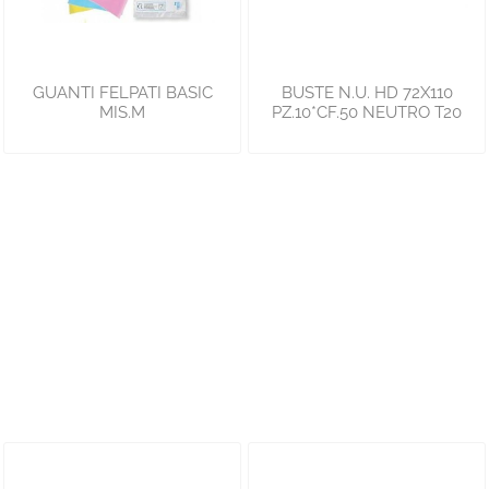
GUANTI FELPATI BASIC
BUSTE N.U. HD 72X110
MIS.M
PZ.10*CF.50 NEUTRO T20