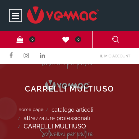
Open
0
0
IL MIO ACCOUNT
CARRELLI MULTIUSO
catalogo articoli
home page
attrezzature professionali
CARRELLI MULTIUSO