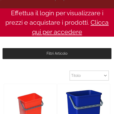
Effettua il login per visualizzare i
prezzi e acquistare i prodotti.
Clicca
qui per accedere
Filtri Articolo