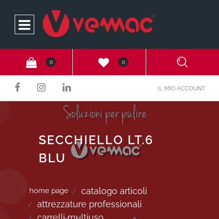
Open
0
0
IL MIO ACCOUNT
SECCHIELLO LT.6
BLU
catalogo articoli
home page
attrezzature professionali
carrelli multiuso