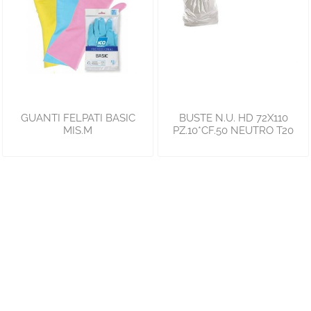
GUANTI FELPATI BASIC
BUSTE N.U. HD 72X110
MIS.M
PZ.10*CF.50 NEUTRO T20