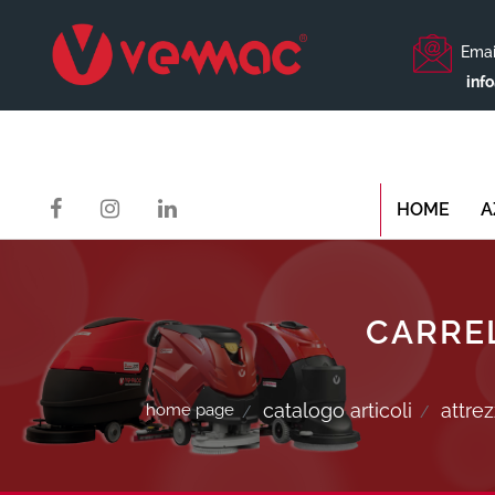
Emai
inf
HOME
A
CARREL
catalogo articoli
attre
home page