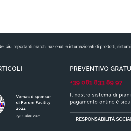
ei più importanti marchi nazionali e internazionali di prodotti, sistem
RTICOLI
PREVENTIVO GRATU
+39 081 833 89 97
Il nostro sistema di pian
Vemac è sponsor
pagamento online è sicu
di Forum Facility
2024
29
ottobre
2024
RESPONSABILITÀ SOCIA