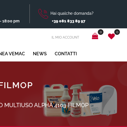
Hai qualche domanda?
- 18:00 pm
+39 081 833 89 97
0
0
IL MIO ACCOUNT
INEA VEMAC
NEWS
CONTATTI
 FILMOP
 MULTIUSO ALPHA 4103 FILMOP