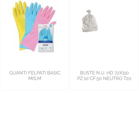
GUANTI FELPATI BASIC
BUSTE N.U. HD 72X110
MIS.M
PZ.10*CF.50 NEUTRO T20