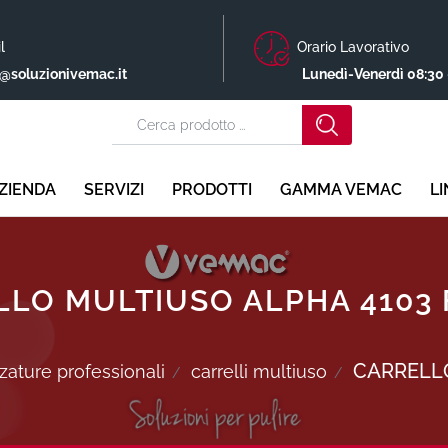
l
Orario Lavorativo
o@soluzionivemac.it
Lunedì-Venerdì 08:30 
ZIENDA
SERVIZI
PRODOTTI
GAMMA VEMAC
L
LO MULTIUSO ALPHA 4103
CARRELLO
zzature professionali
carrelli multiuso