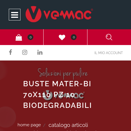
Open
0
0
IL MIO ACCOUNT
BUSTE MATER-BI
70X110 PZ.10
BIODEGRADABILI
catalogo articoli
home page