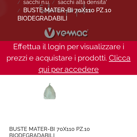
sacchi n.u.
sacchi alta densita'
BUSTE MATER-BI 70X110 PZ.10
BIODEGRADABILI
Effettua il login per visualizzare i
prezzi e acquistare i prodotti.
Clicca
qui per accedere
BUSTE MATER-BI 70X110 PZ.10
BIODEGRADABILI