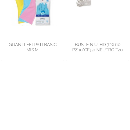
GUANTI FELPATI BASIC
BUSTE N.U. HD 72X110
MIS.M
PZ.10*CF.50 NEUTRO T20