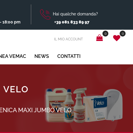
Hai qualche domanda?
- 18:00 pm
+39 081 833 89 97
0
0
IL MIO ACCOUNT
INEA VEMAC
NEWS
CONTATTI
O VELO
IENICA MAXI JUMBO VELO