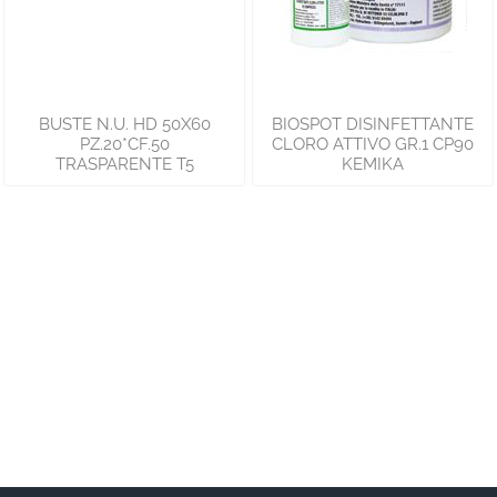
BUSTE N.U. HD 50X60
BIOSPOT DISINFETTANTE
PZ.20*CF.50
CLORO ATTIVO GR.1 CP90
TRASPARENTE T5
KEMIKA