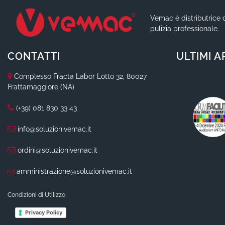
Vemac è distributrice d
pulizia professionale.
CONTATTI
ULTIMI A
Complesso Fracta Labor Lotto 32, 80027
Frattamaggiore (NA)
(+39) 081 830 33 43
info@soluzionivemac.it
ordini@soluzionivemac.it
amministrazione@soluzionivemac.it
Condizioni di Utilizzo
Privacy Policy