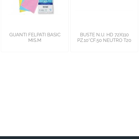
GUANTI FELPATI BASIC
BUSTE N.U. HD 72X110
MIS.M
PZ.10*CF.50 NEUTRO T20