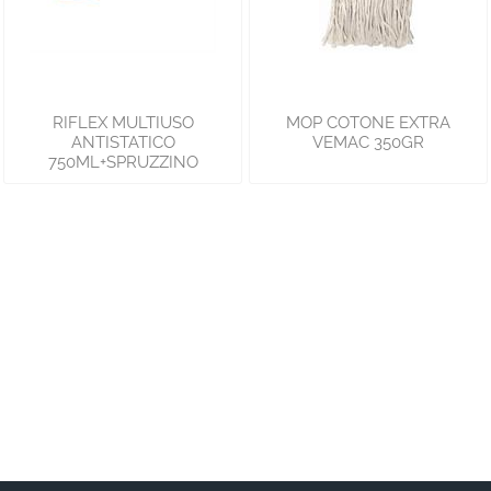
RIFLEX MULTIUSO
MOP COTONE EXTRA
ANTISTATICO
VEMAC 350GR
750ML+SPRUZZINO