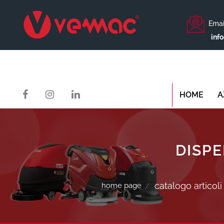
Emai
inf
HOME
A
DISPE
catalogo articoli
home page