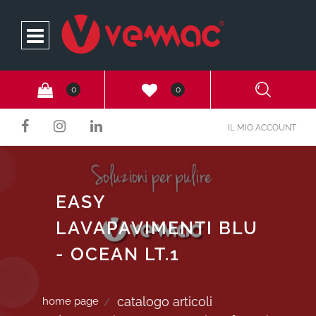
Open
0
0
IL MIO ACCOUNT
EASY
LAVAPAVIMENTI BLU
- OCEAN LT.1
catalogo articoli
home page