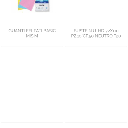
GUANTI FELPATI BASIC
BUSTE N.U. HD 72X110
MIS.M
PZ.10*CF.50 NEUTRO T20