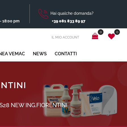
Hai qualche domanda?
- 18:00 pm
+39 081 833 89 97
0
0
IL MIO ACCOUNT
INEA VEMAC
NEWS
CONTATTI
NTINI
S28 NEW ING.FIORENTINI