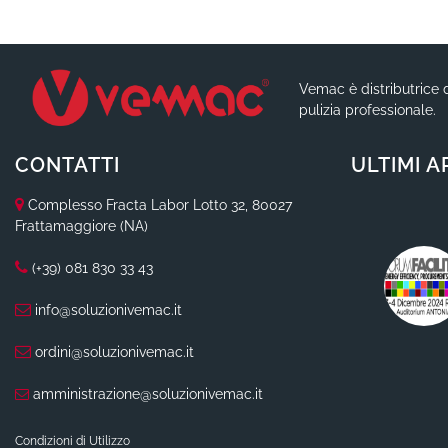
Vemac è distributrice d
pulizia professionale.
CONTATTI
ULTIMI A
Complesso Fracta Labor Lotto 32, 80027
Frattamaggiore (NA)
(+39) 081 830 33 43
info@soluzionivemac.it
ordini@soluzionivemac.it
amministrazione@soluzionivemac.it
Condizioni di Utilizzo