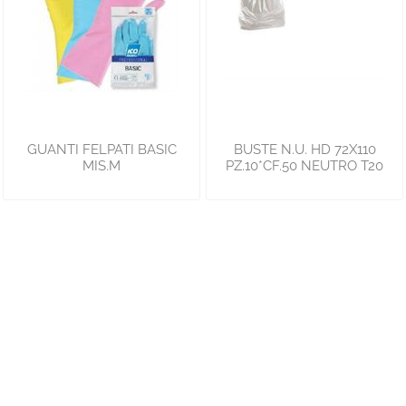
GUANTI FELPATI BASIC
BUSTE N.U. HD 72X110
MIS.M
PZ.10*CF.50 NEUTRO T20