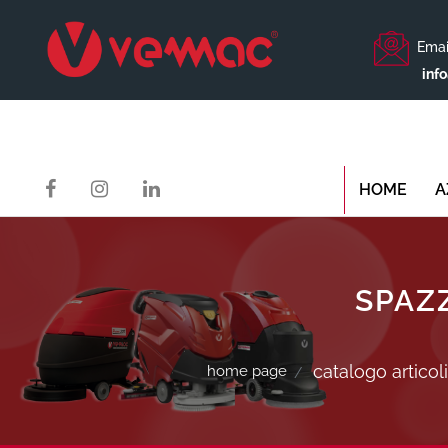
Emai
inf
HOME
A
SPAZ
catalogo articoli
home page