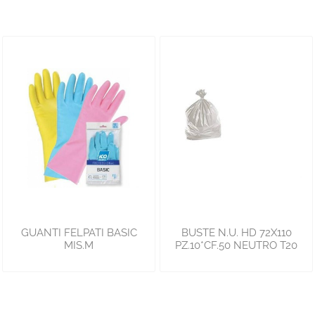
GUANTI FELPATI BASIC
BUSTE N.U. HD 72X110
MIS.M
PZ.10*CF.50 NEUTRO T20