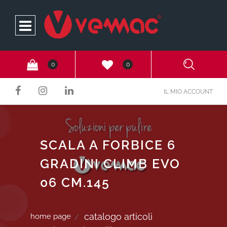
Open
0
0
IL MIO ACCOUNT
SCALA A FORBICE 6
GRADINI CLIMB EVO
06 CM.145
catalogo articoli
home page