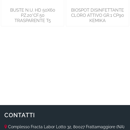
BUSTE N.U. HD 50X60
BIOSPOT DISINFETTANTE
PZ.20*CF.50
CLORO ATTIVO GR.1 CP90
TRASPARENTE T5
KEMIKA
CONTATTI
Complesso Fracta Labor Lotto 32, 80027 Frattamaggiore (NA)