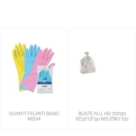
GUANTI FELPATI BASIC
BUSTE N.U. HD 72X110
MIS.M
PZ.10*CF.50 NEUTRO T20