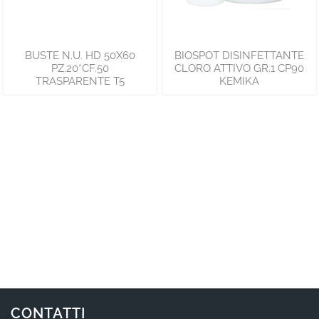
BUSTE N.U. HD 50X60
BIOSPOT DISINFETTANTE
PZ.20*CF.50
CLORO ATTIVO GR.1 CP90
TRASPARENTE T5
KEMIKA
CONTATTI