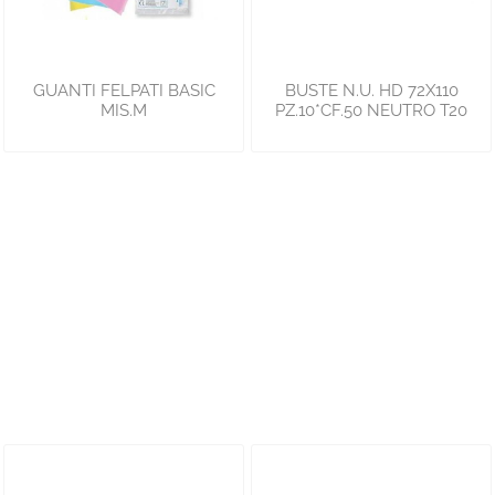
GUANTI FELPATI BASIC
BUSTE N.U. HD 72X110
MIS.M
PZ.10*CF.50 NEUTRO T20