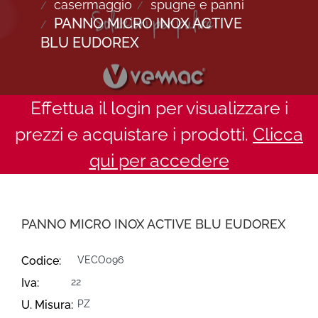
casermaggio
spugne e panni
PANNO MICRO INOX ACTIVE
BLU EUDOREX
Effettua il login per visualizzare i
prezzi e acquistare i prodotti.
Clicca
qui per accedere
PANNO MICRO INOX ACTIVE BLU EUDOREX
Codice:
VECO096
Iva:
22
U. Misura:
PZ