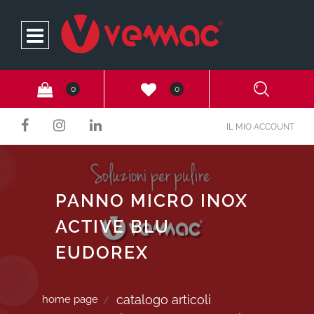
Open
0
0
IL MIO ACCOUNT
PANNO MICRO INOX
ACTIVE BLU
EUDOREX
catalogo articoli
home page