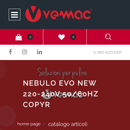
Open
0
0
IL MIO ACCOUNT
NEBULO EVO NEW
220-240V 50/60HZ
COPYR
catalogo articoli
home page