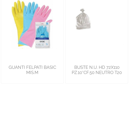
GUANTI FELPATI BASIC
BUSTE N.U. HD 72X110
MIS.M
PZ.10*CF.50 NEUTRO T20