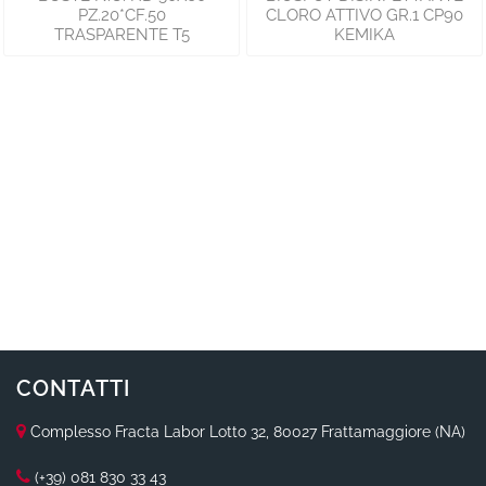
PZ.20*CF.50
CLORO ATTIVO GR.1 CP90
TRASPARENTE T5
KEMIKA
CONTATTI
Complesso Fracta Labor Lotto 32, 80027 Frattamaggiore (NA)
(+39) 081 830 33 43