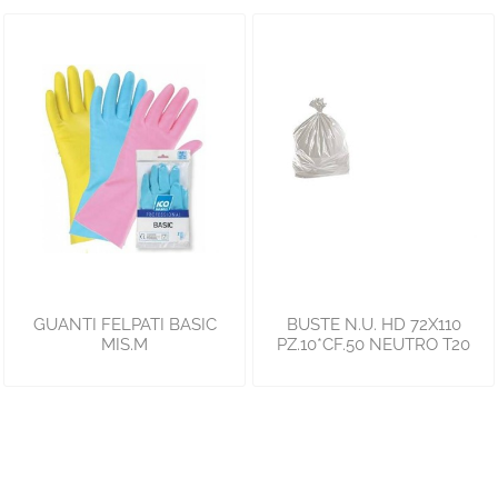
GUANTI FELPATI BASIC
BUSTE N.U. HD 72X110
MIS.M
PZ.10*CF.50 NEUTRO T20