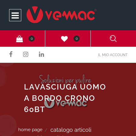
Open
0
0
IL MIO ACCOUNT
LAVASCIUGA UOMO
A BORDO CRONO
60BT
catalogo articoli
home page