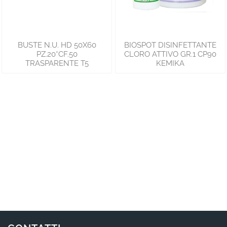
BUSTE N.U. HD 50X60
BIOSPOT DISINFETTANTE
PZ.20*CF.50
CLORO ATTIVO GR.1 CP90
TRASPARENTE T5
KEMIKA