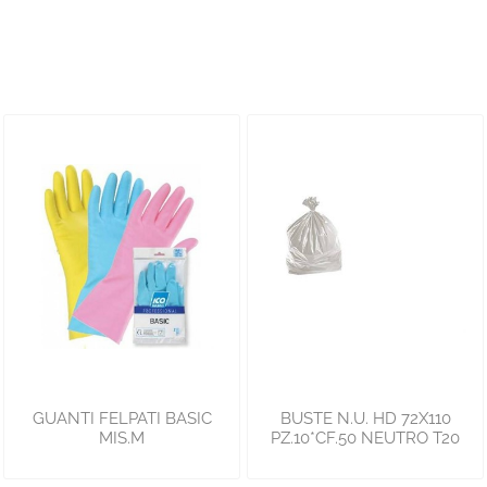
GUANTI FELPATI BASIC
BUSTE N.U. HD 72X110
MIS.M
PZ.10*CF.50 NEUTRO T20