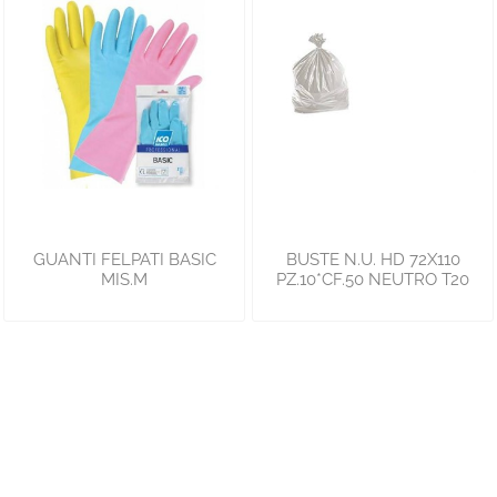
GUANTI FELPATI BASIC
BUSTE N.U. HD 72X110
MIS.M
PZ.10*CF.50 NEUTRO T20