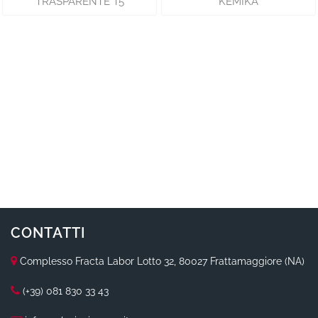
TRASPARENTE T5
KEMIKA
CONTATTI
Complesso Fracta Labor Lotto 32, 80027 Frattamaggiore (NA)
(+39) 081 830 33 43