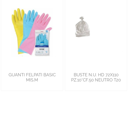
GUANTI FELPATI BASIC
BUSTE N.U. HD 72X110
MIS.M
PZ.10*CF.50 NEUTRO T20