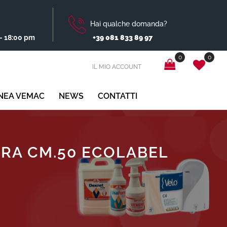
Hai qualche domanda?
- 18:00 pm
+39 081 833 89 97
0
0
IL MIO ACCOUNT
INEA VEMAC
NEWS
CONTATTI
BRA CM.50 ECOLABEL