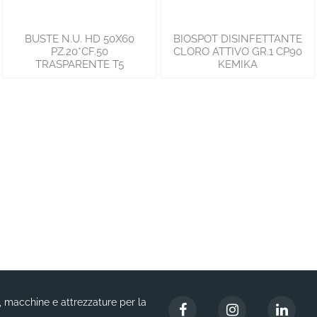
BUSTE N.U. HD 50X60
BIOSPOT DISINFETTANTE
PZ.20*CF.50
CLORO ATTIVO GR.1 CP90
TRASPARENTE T5
KEMIKA
i, macchine e attrezzature per la