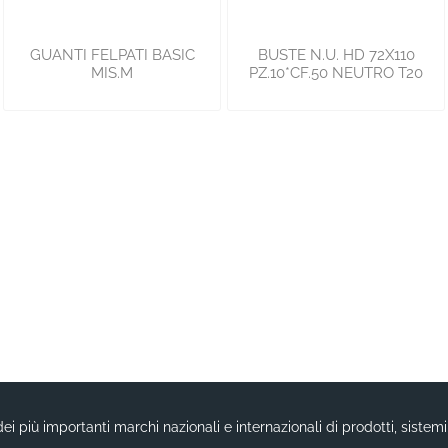
GUANTI FELPATI BASIC
BUSTE N.U. HD 72X110
MIS.M
PZ.10*CF.50 NEUTRO T20
ei più importanti marchi nazionali e internazionali di prodotti, sistem