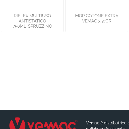
RIFLEX MULTIUSO
MOP COTONE EXTRA
ANTISTATICO
VEMAC 350GR
750ML+SPRUZZINO
Vemac è distributrice d
pulizia professionale.