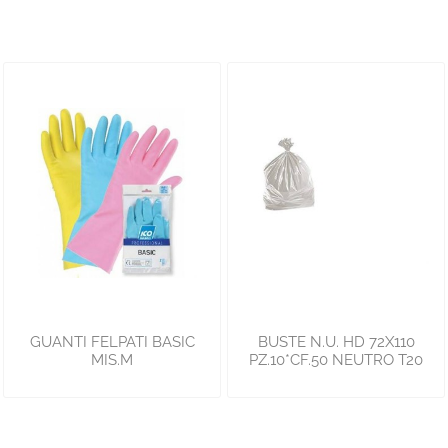
GUANTI FELPATI BASIC
BUSTE N.U. HD 72X110
MIS.M
PZ.10*CF.50 NEUTRO T20