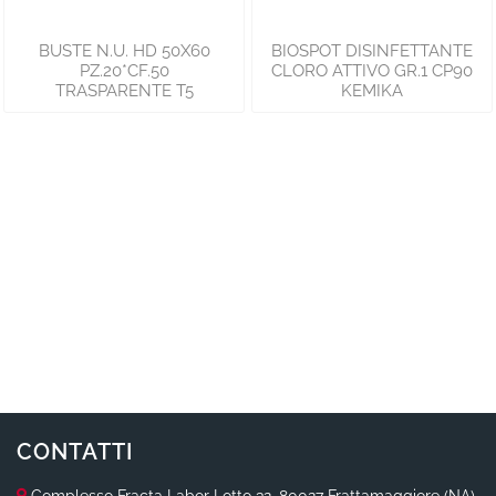
BUSTE N.U. HD 50X60
BIOSPOT DISINFETTANTE
PZ.20*CF.50
CLORO ATTIVO GR.1 CP90
TRASPARENTE T5
KEMIKA
CONTATTI