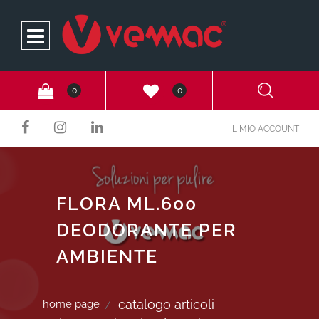
Open
0
0
IL MIO ACCOUNT
FLORA ML.600
DEODORANTE PER
AMBIENTE
catalogo articoli
home page