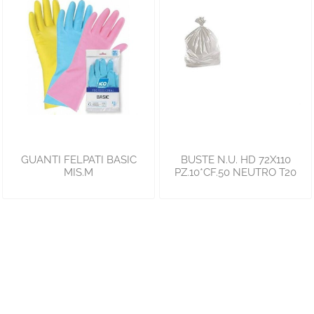
GUANTI FELPATI BASIC
BUSTE N.U. HD 72X110
MIS.M
PZ.10*CF.50 NEUTRO T20