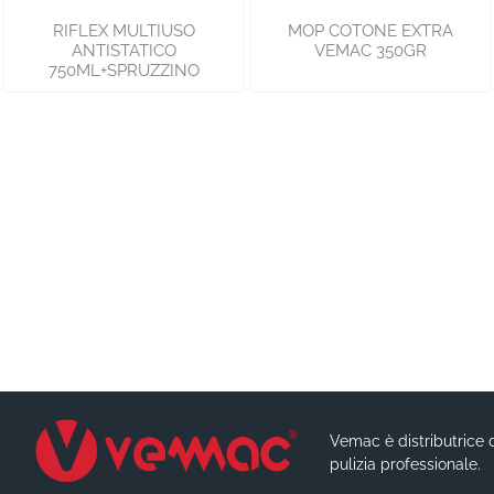
RIFLEX MULTIUSO
MOP COTONE EXTRA
ANTISTATICO
VEMAC 350GR
750ML+SPRUZZINO
Vemac è distributrice d
pulizia professionale.