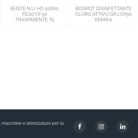
BUSTE N.U. HD 50X60
BIOSPOT DISINFETTANTE
PZ.20*CF.50
CLORO ATTIVO GR.1 CP90
TRASPARENTE T5
KEMIKA
i, macchine e attrezzature per la