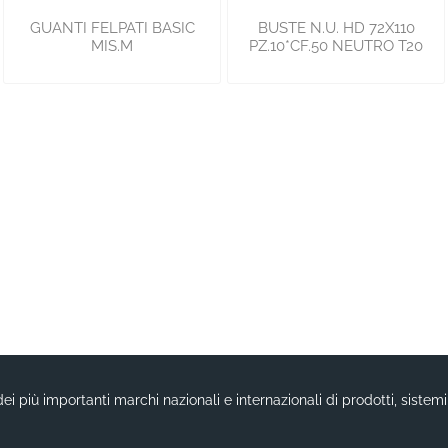
GUANTI FELPATI BASIC
BUSTE N.U. HD 72X110
MIS.M
PZ.10*CF.50 NEUTRO T20
ei più importanti marchi nazionali e internazionali di prodotti, sistem