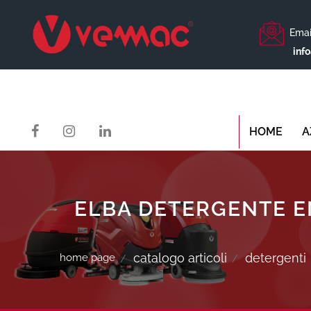
Emai
inf
HOME
A
ELBA DETERGENTE EN
catalogo articoli
detergenti
home page