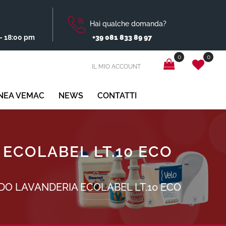
Hai qualche domanda?
- 18:00 pm
+39 081 833 89 97
0
0
IL MIO ACCOUNT
INEA VEMAC
NEWS
CONTATTI
 ECOLABEL LT.10 ECO
DO LAVANDERIA ECOLABEL LT.10 ECO