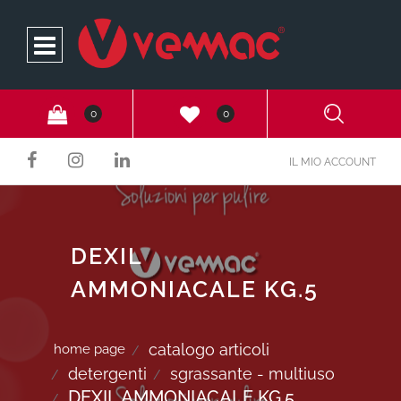
Open
0
0
IL MIO ACCOUNT
DEXIL
AMMONIACALE KG.5
catalogo articoli
home page
detergenti
sgrassante - multiuso
DEXIL AMMONIACALE KG.5