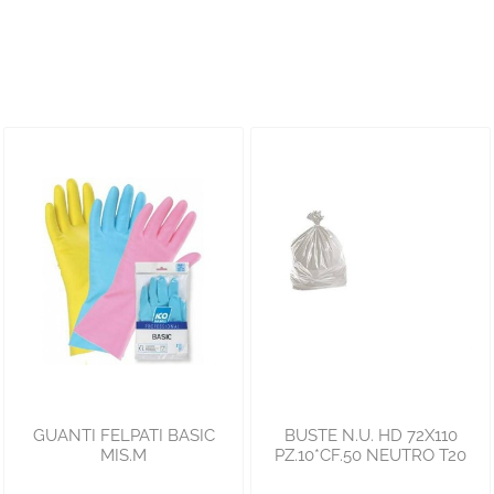
GUANTI FELPATI BASIC
BUSTE N.U. HD 72X110
MIS.M
PZ.10*CF.50 NEUTRO T20