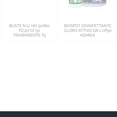
BUSTE N.U. HD 50X60
BIOSPOT DISINFETTANTE
PZ.20*CF.50
CLORO ATTIVO GR.1 CP90
TRASPARENTE T5
KEMIKA