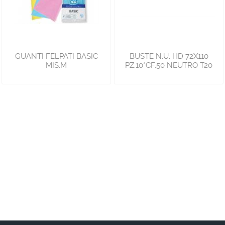
GUANTI FELPATI BASIC
BUSTE N.U. HD 72X110
MIS.M
PZ.10*CF.50 NEUTRO T20