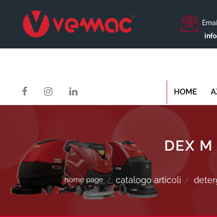
Emai
inf
HOME
A
DEX M
catalogo articoli
deter
home page