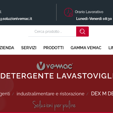
l
Orario Lavorativo
o@soluzionivemac.it
Lunedì-Venerdì 08:30 
ZIENDA
SERVIZI
PRODOTTI
GAMMA VEMAC
L
 DETERGENTE LAVASTOVIGLI
DEX M D
genti
industr.alimentare e ristorazione