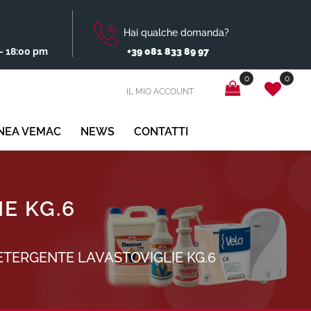
Hai qualche domanda?
- 18:00 pm
+39 081 833 89 97
0
0
IL MIO ACCOUNT
INEA VEMAC
NEWS
CONTATTI
E KG.6
ETERGENTE LAVASTOVIGLIE KG.6