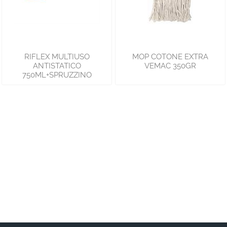
RIFLEX MULTIUSO
MOP COTONE EXTRA
ANTISTATICO
VEMAC 350GR
750ML+SPRUZZINO