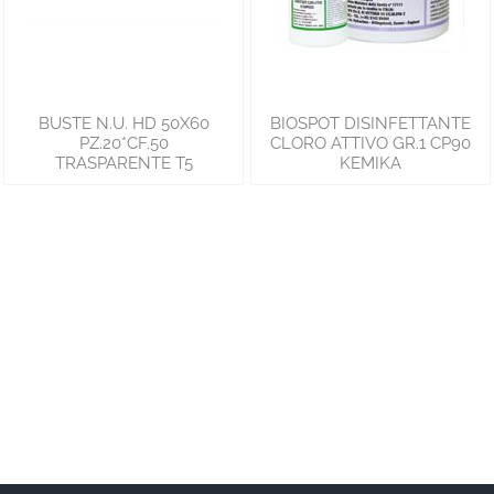
BUSTE N.U. HD 50X60
BIOSPOT DISINFETTANTE
PZ.20*CF.50
CLORO ATTIVO GR.1 CP90
TRASPARENTE T5
KEMIKA