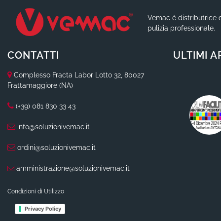
Vemac è distributrice d
pulizia professionale.
CONTATTI
ULTIMI A
Complesso Fracta Labor Lotto 32, 80027
Frattamaggiore (NA)
(+39) 081 830 33 43
info@soluzionivemac.it
ordini@soluzionivemac.it
amministrazione@soluzionivemac.it
Condizioni di Utilizzo
Privacy Policy