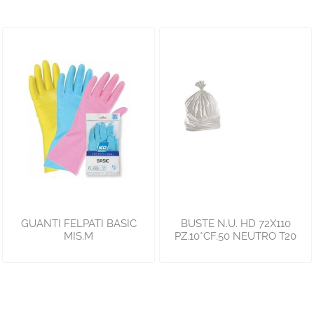
GUANTI FELPATI BASIC
BUSTE N.U. HD 72X110
MIS.M
PZ.10*CF.50 NEUTRO T20