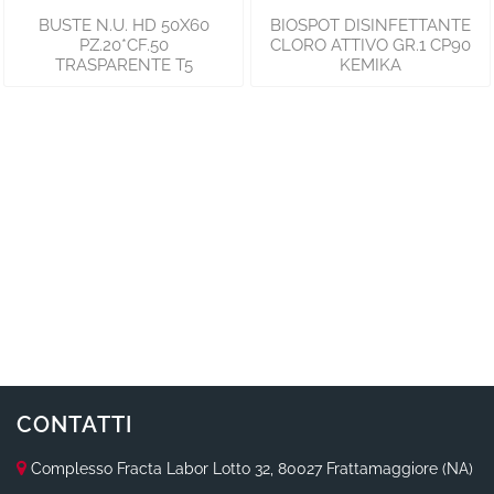
BUSTE N.U. HD 50X60
BIOSPOT DISINFETTANTE
PZ.20*CF.50
CLORO ATTIVO GR.1 CP90
TRASPARENTE T5
KEMIKA
CONTATTI
Complesso Fracta Labor Lotto 32, 80027 Frattamaggiore (NA)