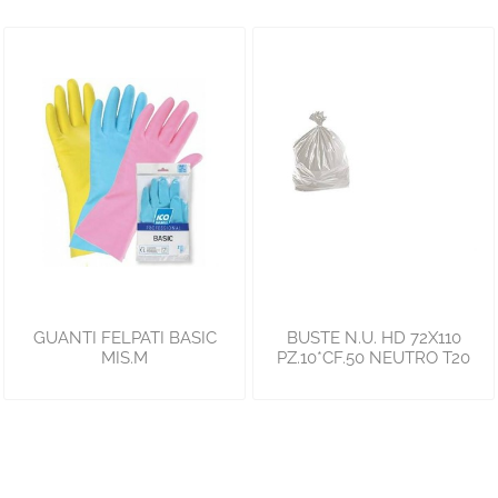
GUANTI FELPATI BASIC
BUSTE N.U. HD 72X110
MIS.M
PZ.10*CF.50 NEUTRO T20