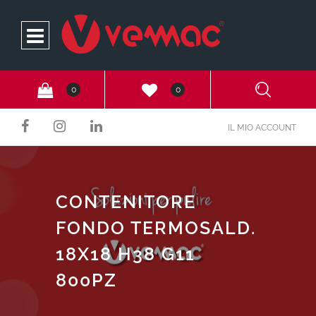
Open
0
0
IL MIO ACCOUNT
CONTENITORE
FONDO TERMOSALD.
18X18 H38 G11
800PZ