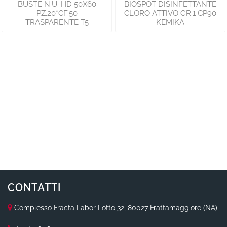
BUSTE N.U. HD 50X60
BIOSPOT DISINFETTANTE
PZ.20*CF.50
CLORO ATTIVO GR.1 CP90
TRASPARENTE T5
KEMIKA
CONTATTI
Complesso Fracta Labor Lotto 32, 80027 Frattamaggiore (NA)