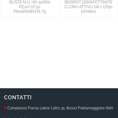
BUSTE N.U. HD 50X60
BIOSPOT DISINFETTANTE
PZ.20*CF.50
CLORO ATTIVO GR.1 CP90
TRASPARENTE T5
KEMIKA
CONTATTI
Complesso Fracta Labor Lotto 32, 80027 Frattamaggiore (NA)