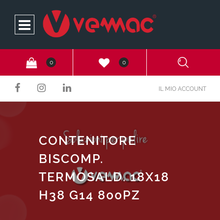
Open
0
0
IL MIO ACCOUNT
CONTENITORE
BISCOMP.
TERMOSALD. 18X18
H38 G14 800PZ