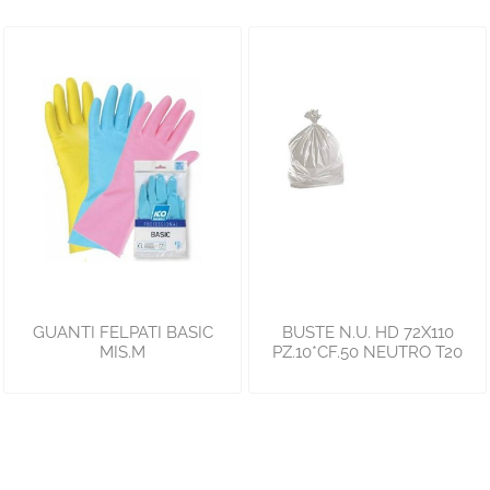
GUANTI FELPATI BASIC
BUSTE N.U. HD 72X110
MIS.M
PZ.10*CF.50 NEUTRO T20