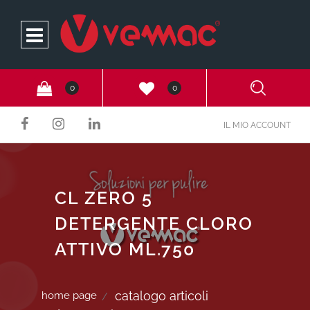
Open
0
0
IL MIO ACCOUNT
CL ZERO 5
DETERGENTE CLORO
ATTIVO ML.750
catalogo articoli
home page