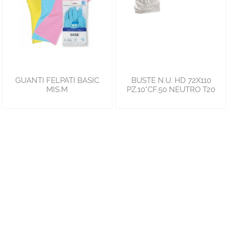
GUANTI FELPATI BASIC
BUSTE N.U. HD 72X110
MIS.M
PZ.10*CF.50 NEUTRO T20