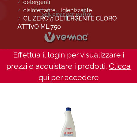
detergenti
disinfettante - igienizzante
CL ZERO 5 DETERGENTE CLORO
ATTIVO ML.750
Effettua il login per visualizzare i
prezzi e acquistare i prodotti.
Clicca
qui per accedere