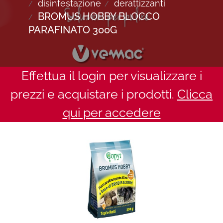
disinfestazione
derattizzanti
BROMUS HOBBY BLOCCO
PARAFINATO 300G
Effettua il login per visualizzare i
prezzi e acquistare i prodotti.
Clicca
qui per accedere