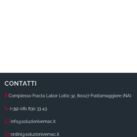
CONTATTI
Complesso Fracta Labor Lotto 32, 80027 Frattamaggiore (NA)
(+39) 081 830 33 43
info@soluzionivemac.it
ordini@soluzionivemac.it