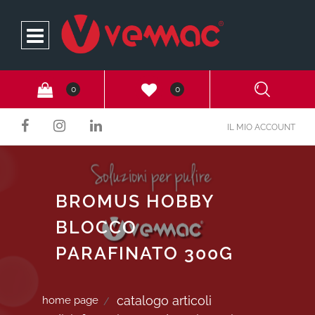
Open
0
0
IL MIO ACCOUNT
BROMUS HOBBY
BLOCCO
PARAFINATO 300G
catalogo articoli
home page