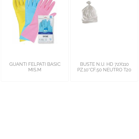
GUANTI FELPATI BASIC
BUSTE N.U. HD 72X110
MIS.M
PZ.10*CF.50 NEUTRO T20