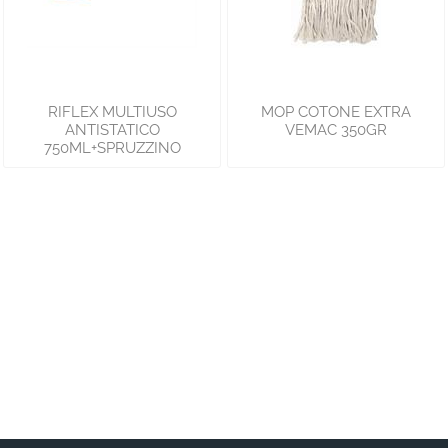
RIFLEX MULTIUSO
MOP COTONE EXTRA
ANTISTATICO
VEMAC 350GR
750ML+SPRUZZINO