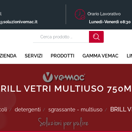
l
Orario Lavorativo
o@soluzionivemac.it
Lunedì-Venerdì 08:30 
ZIENDA
SERVIZI
PRODOTTI
GAMMA VEMAC
L
RILL VETRI MULTIUSO 750
BRILL 
oli
detergenti
sgrassante - multiuso