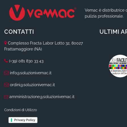
Vemac è distributrice d
pulizia professionale.
CONTATTI
ULTIMI A
Complesso Fracta Labor Lotto 32, 80027
Frattamaggiore (NA)
(+39) 081 830 33 43
info@soluzionivemac.it
ordini@soluzionivemac.it
amministrazione@soluzionivemac.it
Condizioni di Utilizzo
Privacy Policy