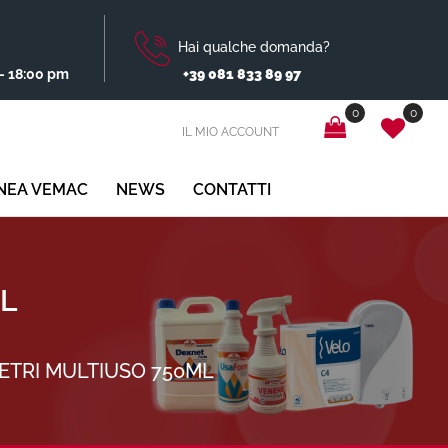
Hai qualche domanda?
- 18:00 pm
+39 081 833 89 97
0
0
IL MIO ACCOUNT
INEA VEMAC
NEWS
CONTATTI
ML
VETRI MULTIUSO 750ML