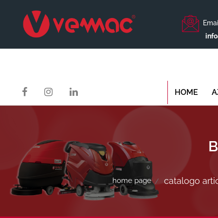
Emai
inf
HOME
A
B
catalogo artic
home page