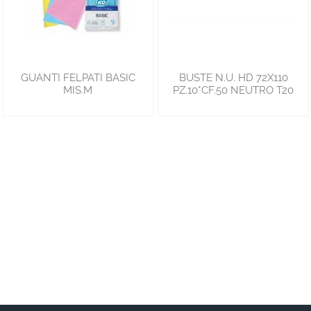
GUANTI FELPATI BASIC
BUSTE N.U. HD 72X110
MIS.M
PZ.10*CF.50 NEUTRO T20