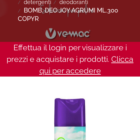
detergenti
deodoranti
BOMB. DEO JOY AGRUMI ML.300
COPYR
Effettua il login per visualizzare i
prezzi e acquistare i prodotti.
Clicca
qui per accedere