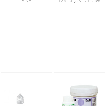
MIS.M
PZ.10*CF.50 NEUTRO T20