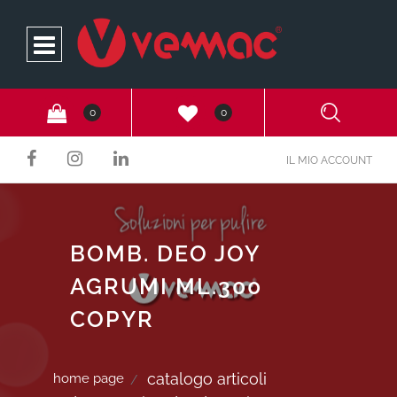
Open
0
0
IL MIO ACCOUNT
BOMB. DEO JOY
AGRUMI ML.300
COPYR
catalogo articoli
home page