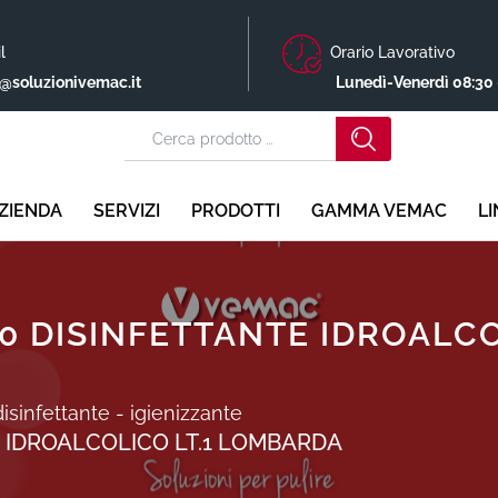
l
Orario Lavorativo
o@soluzionivemac.it
Lunedì-Venerdì 08:30 
ZIENDA
SERVIZI
PRODOTTI
GAMMA VEMAC
L
0 DISINFETTANTE IDROALC
disinfettante - igienizzante
E IDROALCOLICO LT.1 LOMBARDA