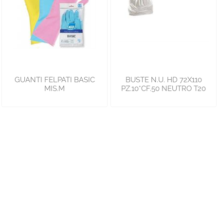
GUANTI FELPATI BASIC
BUSTE N.U. HD 72X110
MIS.M
PZ.10*CF.50 NEUTRO T20