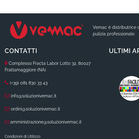
Vemac è distributrice d
pulizia professionale.
CONTATTI
ULTIMI A
Complesso Fracta Labor Lotto 32, 80027
Frattamaggiore (NA)
(+39) 081 830 33 43
info@soluzionivemac.it
ordini@soluzionivemac.it
amministrazione@soluzionivemac.it
Condizioni di Utilizzo